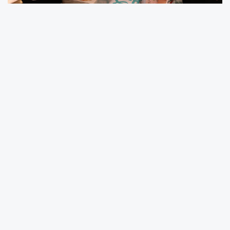
Nilüfer Belediyesi’nin vatandaşlarla doğrudan
iletişim kurmak, sorun ve önerileri yerinde
tespit etmek amacıyla hayata geçirdiği yeni
mahalle buluşmaları konsepti “Şadi Başkan’la
Akşam Çayı” başladı. Buluşmaların ilk durağı,
Odunluk Mahallesi’ndeki Azelya Parkı oldu.
Mahalle sakinlerinin yoğun ilgi gösterdiği
etkinlikte, belediyenin farklı alanlardaki
çalışmaları da düzenlenen atölyelerle
vatandaşlara tanıtıldı.
Etkinliğe Nilüfer Belediye Başkanı Şadi Özdemir
ve eşi Nuray Özdemir’in yanı sıra Nilüfer