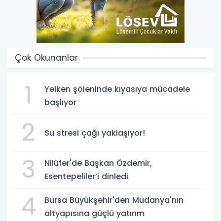
Çok Okunanlar
1
Yelken şöleninde kıyasıya mücadele
başlıyor
2
Su stresi çağı yaklaşıyor!
3
Nilüfer'de Başkan Özdemir,
Esentepeliler’i dinledi
4
Bursa Büyükşehir'den Mudanya'nın
altyapısına güçlü yatırım