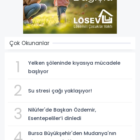
Çok Okunanlar
1
Yelken şöleninde kıyasıya mücadele
başlıyor
2
Su stresi çağı yaklaşıyor!
3
Nilüfer'de Başkan Özdemir,
Esentepeliler’i dinledi
4
Bursa Büyükşehir'den Mudanya'nın