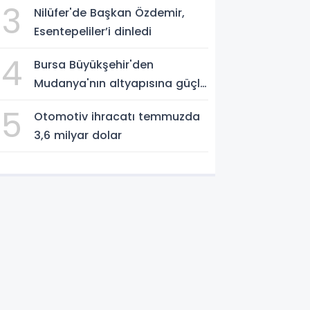
3
Nilüfer'de Başkan Özdemir,
Esentepeliler’i dinledi
4
Bursa Büyükşehir'den
Mudanya'nın altyapısına güçlü
yatırım
5
Otomotiv ihracatı temmuzda
3,6 milyar dolar