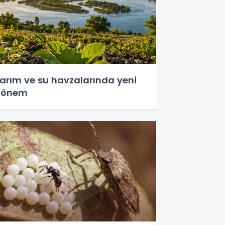
arım ve su havzalarında yeni
dönem