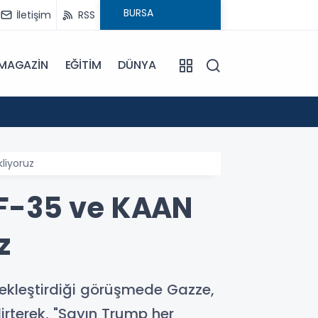
İletişim
RSS
MAGAZİN
EĞİTİM
DÜNYA
17:57
Bulanı
liyoruz
F-35 ve KAAN
z
kleştirdiği görüşmede Gazze,
irterek, "Sayın Trump her