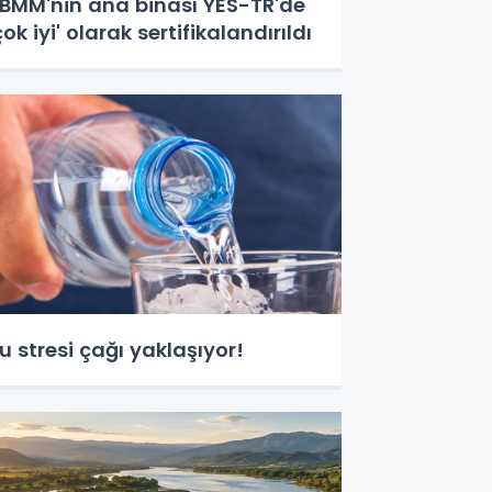
BMM'nin ana binası YES-TR'de
çok iyi' olarak sertifikalandırıldı
u stresi çağı yaklaşıyor!