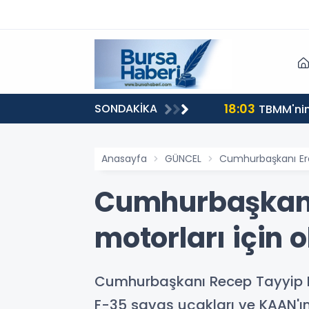
18:03
SONDAKİKA
TBMM'nin 
Anasayfa
GÜNCEL
Cumhurbaşkanı Erd
Cumhurbaşkanı
motorları için 
Cumhurbaşkanı Recep Tayyip E
F-35 savaş uçakları ve KAAN'ın 