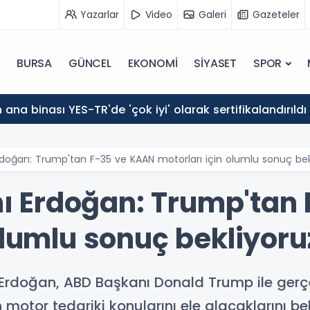
Yazarlar
Video
Galeri
Gazeteler
BURSA
GÜNCEL
EKONOMİ
SİYASET
SPOR
ana binası YES-TR'de 'çok iyi' olarak sertifikalandırıldı
oğan: Trump'tan F-35 ve KAAN motorları için olumlu sonuç bek
 Erdoğan: Trump'tan 
olumlu sonuç bekliyoru
rdoğan, ABD Başkanı Donald Trump ile gerçe
motor tedariki konularını ele alacaklarını bel