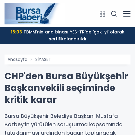
18:03
TBMM'nin ana binası YES-TR'de 'çok iyi' olarak
sertifikalandırıldı
Anasayfa
SİYASET
CHP'den Bursa Büyükşehir
Başkanvekili seçiminde
kritik karar
Bursa Büyükşehir Belediye Başkanı Mustafa
Bozbey’in yürütülen soruşturma kapsamında
tutuklanması ardından bugün toplanacak