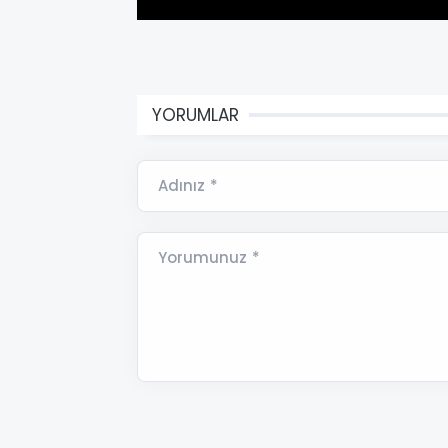
YORUMLAR
Adınız *
Yorumunuz *