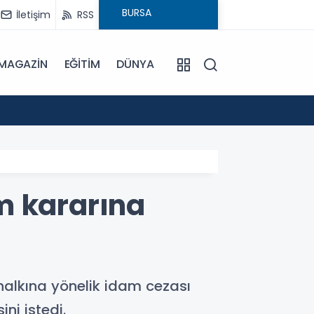
İletişim
RSS
MAGAZİN
EĞİTİM
DÜNYA
17:57
Bulanı
am kararına
 halkına yönelik idam cezası
ni istedi.