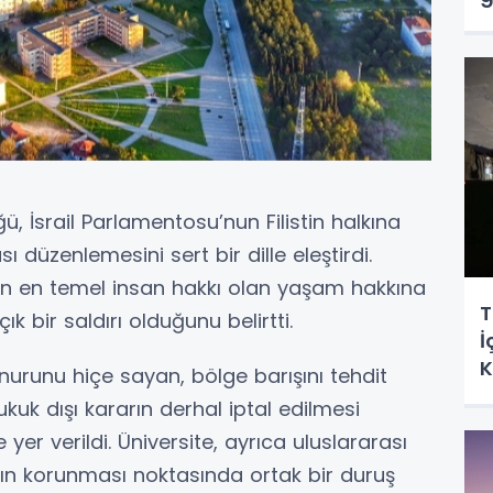
ü, İsrail Parlamentosu’nun Filistin halkına
düzenlemesini sert bir dille eleştirdi.
in en temel insan hakkı olan yaşam hakkına
T
k bir saldırı olduğunu belirtti.
İ
K
nurunu hiçe sayan, bölge barışını tehdit
uk dışı kararın derhal iptal edilmesi
yer verildi. Üniversite, ayrıca uluslararası
nın korunması noktasında ortak bir duruş