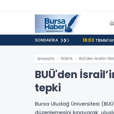
18:03
SONDAKİKA
TBMM'nin 
Anasayfa
DÜNYA
BUÜ'den İsrail’in Fil
BUÜ'den İsrail’i
tepki
Bursa Uludağ Üniversitesi (BUÜ)
düzenlemesini kınayarak, ulusl