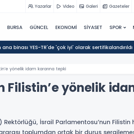
Yazarlar
Video
Galeri
Gazeteler
BURSA
GÜNCEL
EKONOMİ
SİYASET
SPOR
ana binası YES-TR'de 'çok iyi' olarak sertifikalandırıldı
istin’e yönelik idam kararına tepki
n Filistin’e yönelik id
 Rektörlüğü, İsrail Parlamentosu’nun Filistin
ararası toplumdan ortak bir duruş sergilemesi