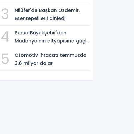
3
Nilüfer'de Başkan Özdemir,
Esentepeliler’i dinledi
4
Bursa Büyükşehir'den
Mudanya'nın altyapısına güçlü
yatırım
5
Otomotiv ihracatı temmuzda
3,6 milyar dolar