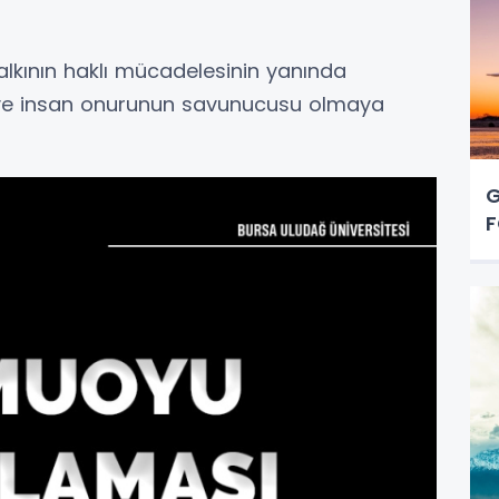
halkının haklı mücadelesinin yanında
n ve insan onurunun savunucusu olmaya
G
F