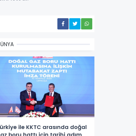
DÜNYA
ürkiye ile KKTC arasında doğal
az boru hattı için tarihi adım