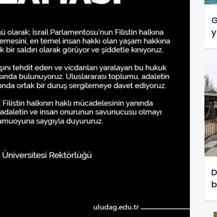
G
y
D
b