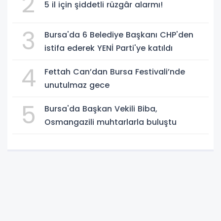
2
5 il için şiddetli rüzgâr alarmı!
3
Bursa'da 6 Belediye Başkanı CHP'den
istifa ederek YENİ Parti'ye katıldı
4
Fettah Can’dan Bursa Festivali’nde
unutulmaz gece
5
Bursa'da Başkan Vekili Biba,
Osmangazili muhtarlarla buluştu