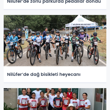
Nilüfer’de zorlu parkurda pedallar döndü
Nilüfer’de dağ bisikleti heyecanı