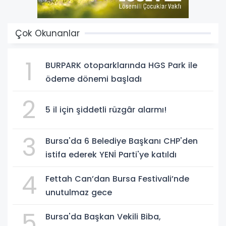
Çok Okunanlar
1
BURPARK otoparklarında HGS Park ile
ödeme dönemi başladı
2
5 il için şiddetli rüzgâr alarmı!
3
Bursa'da 6 Belediye Başkanı CHP'den
istifa ederek YENİ Parti'ye katıldı
4
Fettah Can’dan Bursa Festivali’nde
unutulmaz gece
5
Bursa'da Başkan Vekili Biba,