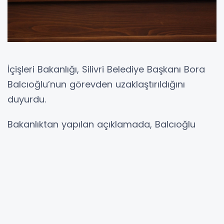
İçişleri Bakanlığı, Silivri Belediye Başkanı Bora
Balcıoğlu’nun görevden uzaklaştırıldığını
duyurdu.
Bakanlıktan yapılan açıklamada, Balcıoğlu
hakkında Silivri Cumhuriyet Başsavcılığı
tarafından yürütülen soruşturma kapsamında
“Suç İşlemek Amacıyla Örgüt Kurma ve
Yönetme”, “Rüşvet Alma” ve “Suçtan
Kaynaklanan Mal Varlığı Değerlerini Aklama”
suçlamalarıyla işlem başlatıldığı belirtildi.