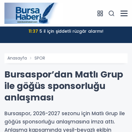
11:37
5 il için şiddetli rüzgâr alarmı!
Anasayfa
SPOR
Bursaspor’dan Matlı Grup
ile göğüs sponsorluğu
anlaşması
Bursaspor, 2026-2027 sezonu için Matlı Grup ile
göğüs sponsorluğu anlaşmasına imza attı.
Anlaşma kapsamında yeşil-beyazlı ekibin