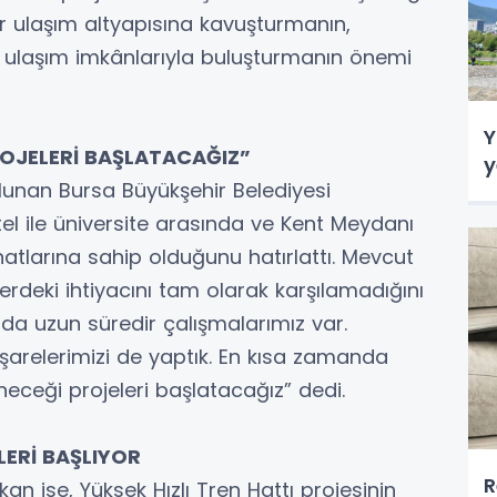
r ulaşım altyapısına kavuşturmanın,
u ulaşım imkânlarıyla buluşturmanın önemi
Y
ROJELERİ BAŞLATACAĞIZ”
y
lunan Bursa Büyükşehir Belediyesi
tel ile üniversite arasında ve Kent Meydanı
hatlarına sahip olduğunu hatırlattı. Mevcut
lerdeki ihtiyacını tam olarak karşılamadığını
uda uzun süredir çalışmalarımız var.
tişarelerimizi de yaptık. En kısa zamanda
neceği projeleri başlatacağız” dedi.
LERİ BAŞLIYOR
R
an ise, Yüksek Hızlı Tren Hattı projesinin