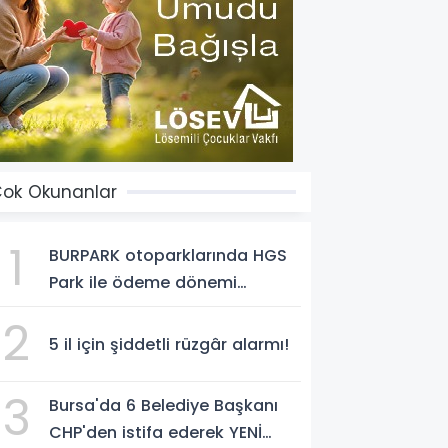
ok Okunanlar
1
BURPARK otoparklarında HGS
Park ile ödeme dönemi
başladı
2
5 il için şiddetli rüzgâr alarmı!
3
Bursa'da 6 Belediye Başkanı
CHP'den istifa ederek YENİ