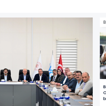
B
B
O
b