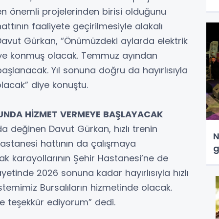
n önemli projelerinden birisi olduğunu
 hattının faaliyete geçirilmesiyle alakalı
n Davut Gürkan, “Önümüzdeki aylarda elektrik
vreye konmuş olacak. Temmuz ayından
 başlanacak. Yıl sonuna doğru da hayırlısıyla
 olacak” diye konuştu.
SONUNDA HİZMET VERMEYE BAŞLAYACAK
 da değinen Davut Gürkan, hızlı trenin
N
astanesi hattının da çalışmaya
g
rak karayollarının Şehir Hastanesi’ne de
yetinde 2026 sonuna kadar hayırlısıyla hızlı
istemimiz Bursalıların hizmetinde olacak.
 teşekkür ediyorum” dedi.