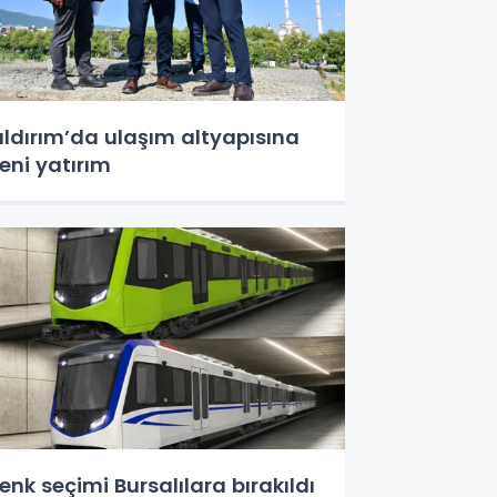
ıldırım’da ulaşım altyapısına
eni yatırım
enk seçimi Bursalılara bırakıldı