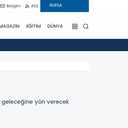
İletişim
RSS
MAGAZİN
EĞİTİM
DÜNYA
15:20
1,6 mi
n geleceğine yön verecek