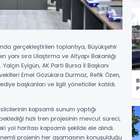
ında gerçekleştirilen toplantıya, Büyükşehir
ın yanı sıra Ulaştırma ve Altyapı Bakanlığı
 Yalçın Eyigün, AK Parti Bursa İl Başkanı
tvekilleri Emel Gözükara Durmaz, Refik Özen,
B
iye başkanları ve ilgili yöneticiler katıldı.
P
silcilerinin kapsamlı sunum yaptığı
beklediği hızlı tren projesinin mevcut süreci,
yol haritası kapsamlı şekilde ele alındı.
önemli projenin her aşamasının konuşulduğu