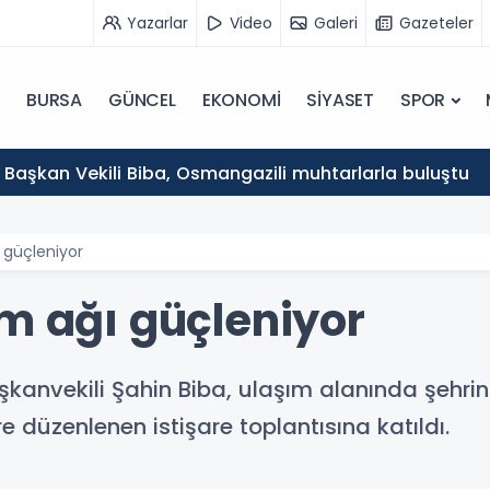
Yazarlar
Video
Galeri
Gazeteler
BURSA
GÜNCEL
EKONOMİ
SİYASET
SPOR
 Başkan Vekili Biba, Osmangazili muhtarlarla buluştu
 güçleniyor
ım ağı güçleniyor
şkanvekili Şahin Biba, ulaşım alanında şehri
e düzenlenen istişare toplantısına katıldı.