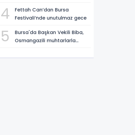
Parti'ye katıldı
4
Fettah Can’dan Bursa
Festivali’nde unutulmaz gece
5
Bursa'da Başkan Vekili Biba,
Osmangazili muhtarlarla
buluştu