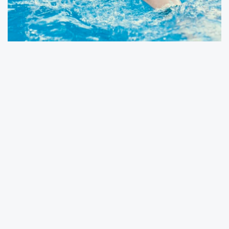
Hava sıcaklıklarının artmasıyla birlikte yüzme
havuzlarına olan ilgi yükselirken, uzmanlardan
havuz güvenliği ve kimyasal kullanımına ilişkin
önemli uyarılar geldi.
Üsküdar Üniversitesi Sağlık Bilimleri Fakültesi İş
Sağlığı ve Güvenliği Bölüm Başkanı Dr. Öğr.
Üyesi Rüştü Uçan, ıslak alanlarda artan
kullanımın beraberinde ciddi güvenlik riskleri
getirdiğini belirterek havuzların düzenli bakım