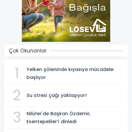
Çok Okunanlar
1
Yelken şöleninde kıyasıya mücadele
başlıyor
2
Su stresi çağı yaklaşıyor!
3
Nilüfer'de Başkan Özdemir,
Esentepeliler’i dinledi