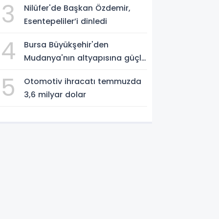
3
Nilüfer'de Başkan Özdemir,
Esentepeliler’i dinledi
4
Bursa Büyükşehir'den
Mudanya'nın altyapısına güçlü
yatırım
5
Otomotiv ihracatı temmuzda
3,6 milyar dolar