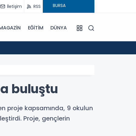
İletişim
RSS
MAGAZİN
EĞİTİM
DÜNYA
17:57
Bulanı
la buluştu
tülen proje kapsamında, 9 okulun
eştirdi. Proje, gençlerin