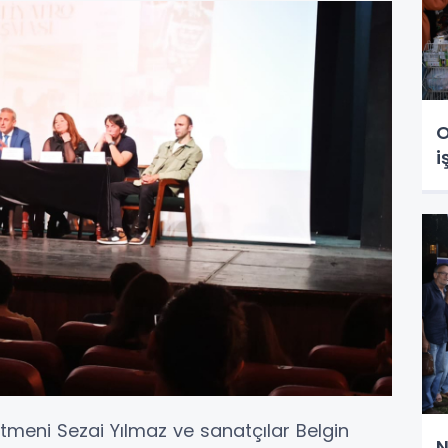
O
i
tmeni Sezai Yılmaz ve sanatçılar Belgin
N