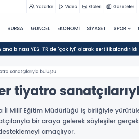
Yazarlar
Video
Galeri
Gazeteler
BURSA
GÜNCEL
EKONOMİ
SİYASET
SPOR
ana binası YES-TR'de 'çok iyi' olarak sertifikalandırıldı
atro sanatçılarıyla buluştu
r tiyatro sanatçılarıy
 İl Millî Eğitim Müdürlüğü iş birliğiyle yürü
atçılarıyla bir araya gelerek söyleşiler gerçekl
i desteklemeyi amaçlıyor.