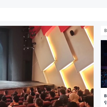
B
B
ç