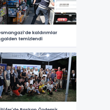
smangazi’de kaldırımlar
şgalden temizlendi
ilüfer'de Başkan Özdemir,