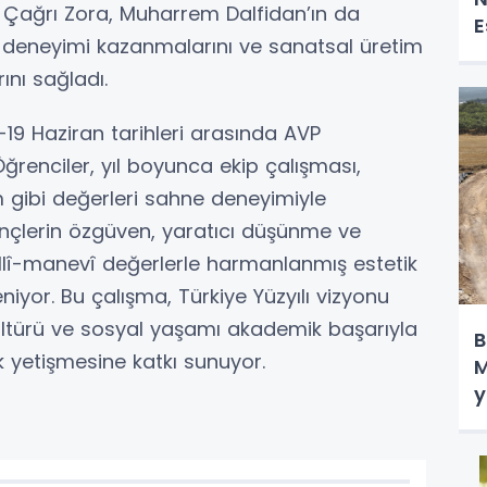
im Çağrı Zora, Muharrem Dalfidan’ın da
E
e deneyimi kazanmalarını ve sanatsal üretim
ını sağladı.
2-19 Haziran tarihleri arasında AVP
ğrenciler, yıl boyunca ekip çalışması,
m gibi değerleri sahne deneyimiyle
ençlerin özgüven, yaratıcı düşünme ve
millî-manevî değerlerle harmanlanmış estetik
eniyor. Bu çalışma, Türkiye Yüzyılı vizyonu
ültürü ve sosyal yaşamı akademik başarıyla
B
ak yetişmesine katkı sunuyor.
M
y