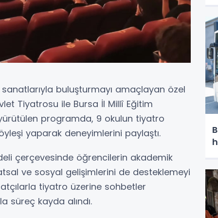
e sanatlarıyla buluşturmayı amaçlayan özel
let Tiyatrosu ile Bursa İl Millî Eğitim
yürütülen programda, 9 okulun tiyatro
B
 söyleşi yaparak deneyimlerini paylaştı.
h
deli çerçevesinde öğrencilerin akademik
natsal ve sosyal gelişimlerini de desteklemeyi
natçılarla tiyatro üzerine sohbetler
la süreç kayda alındı.