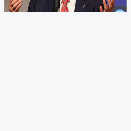
Türkiye Esnaf ve Sanatkarları Konfederasyonu
(TESK( Genel Başkanı Bendevi Palandöken,
Maliye Bakanlığı ile Sosyal Güvenlik Kurumu
tarafından sunulan 72 ay vadeli yapılandırma
imkanının yüksek faiz nedeniyle esnaf için
sürdürülebilir olmadığını ifade etti.
Yapılandırmalarda faiz oranlarının yüzde 39
seviyelerine ulaştığını belirten Palandöken,
“İnsanlar bırakın ana borcunu ödemeyi, faiz