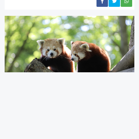
Doğal yaşam alanları iklim değişikliği ve insan
kaynaklı tehditler nedeniyle giderek daralan
dev karıncayiyen ve kızıl panda yavruları, nesli