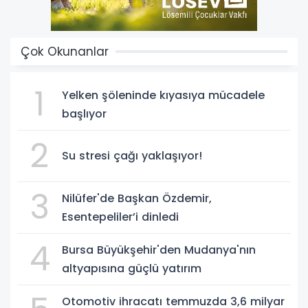
Çok Okunanlar
1
Yelken şöleninde kıyasıya mücadele
başlıyor
2
Su stresi çağı yaklaşıyor!
3
Nilüfer'de Başkan Özdemir,
Esentepeliler’i dinledi
4
Bursa Büyükşehir'den Mudanya'nın
altyapısına güçlü yatırım
Otomotiv ihracatı temmuzda 3,6 milyar