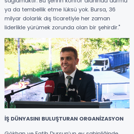
sağlamaktır. Bu şehrin konfor alanında durma
ya da tembellik etme lüksü yok. Bursa, 36
milyar dolarlık dış ticaretiyle her zaman
liderlikle yürümek zorunda olan bir şehirdir."
İŞ DÜNYASINI BULUŞTURAN ORGANİZASYON
Gökhan ve Fatih Dursun’un ev sahipliğinde