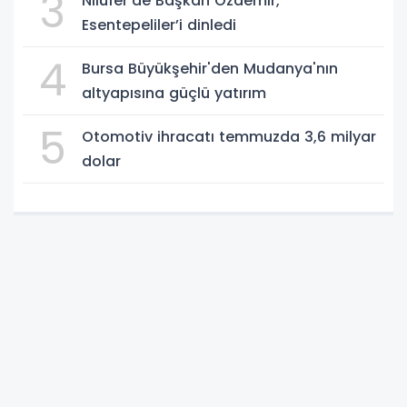
3
Nilüfer'de Başkan Özdemir,
Esentepeliler’i dinledi
4
Bursa Büyükşehir'den Mudanya'nın
altyapısına güçlü yatırım
5
Otomotiv ihracatı temmuzda 3,6 milyar
dolar