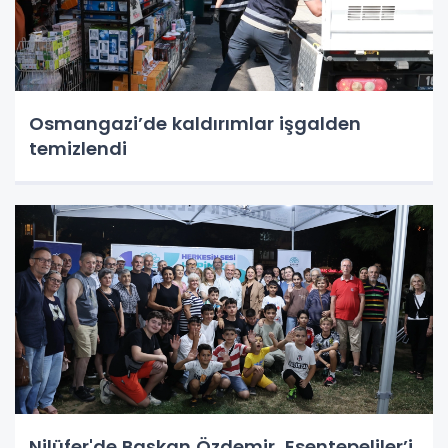
Osmangazi’de kaldırımlar işgalden
temizlendi
Nilüfer'de Başkan Özdemir, Esentepeliler’i