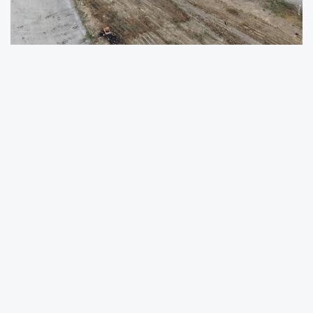
Gemlik Belediyesi, Kurban Bayramı’nın
ardından ilçe genelinde kapsamlı bir temizlik
seferberliği başlattı. Temizlik İşleri Müdürlüğü
ekipleri, vatandaşların sağlıklı ve temiz bir
çevrede yaşamlarını sürdürebilmeleri
amacıyla Kurban Pazarı başta olmak üzere
ilçe genelinde yoğun mesai yaptı.
Bayram süresince kullanılan kurban satış ve
kesim alanlarında detaylı temizlik çalışmaları
gerçekleştiren ekipler, pazar alanını tankerlerle