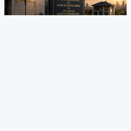
Konut, imar, çevre ve tapu işlemlerini yakından
ilgilendiren “Tapu Kanunu ile Bazı Kanunlarda
ve 375 Sayılı KHK’de Değişiklik Yapılmasına Dair
Kanun” bugünkü Resmi Gazete’de
yayımlanarak yürürlüğe girdi.
32 maddelik düzenleme, özellikle site
yönetimleri, yapı denetimi, sosyal konut