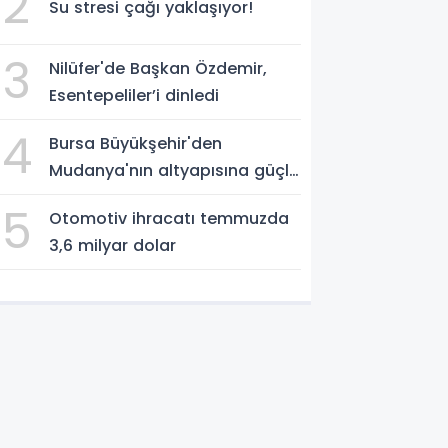
2
Su stresi çağı yaklaşıyor!
3
Nilüfer'de Başkan Özdemir,
Esentepeliler’i dinledi
4
Bursa Büyükşehir'den
Mudanya'nın altyapısına güçlü
yatırım
5
Otomotiv ihracatı temmuzda
3,6 milyar dolar