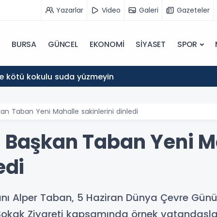
Yazarlar
Video
Galeri
Gazeteler
BURSA
GÜNCEL
EKONOMİ
SİYASET
SPOR
ve kötü kokulu suda yüzmeyin
an Taban Yeni Mahalle sakinlerini dinledi
e Başkan Taban Yeni M
edi
anı Alper Taban, 5 Haziran Dünya Çevre Günü
okak Ziyareti kapsamında örnek vatandaşlara