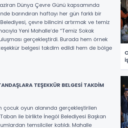
 Haziran Dünya Çevre Günü kapsamında
inde barındıran haftayı her gün farklı bir
 Belediyesi, çevre bilincini artırmak ve temiz
macıyla Yeni Mahalle’de “Temiz Sokak
uluşması gerçekleştirdi. Burada hem örnek
teşekkür belgesi takdim edildi hem de bölge
O
i
TANDAŞLARA TEŞEKKÜR BELGESİ TAKDİM
n çocuk oyun alanında gerçekleştirilen
aban ile birlikte İnegöl Belediyesi Başkan
rumlardan temsilciler katıldı. Mahalle