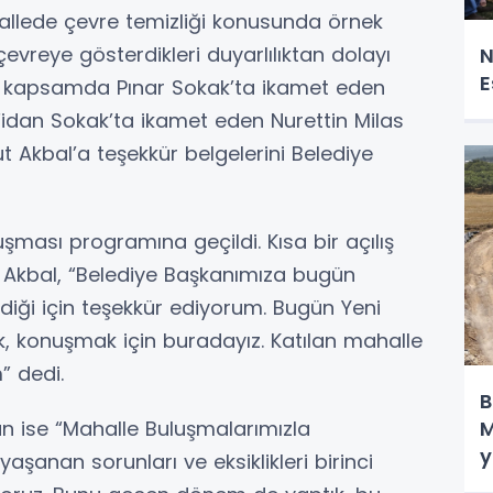
llede çevre temizliği konusunda örnek
vreye gösterdikleri duyarlılıktan dolayı
N
E
 Bu kapsamda Pınar Sokak’ta ikamet eden
 Fidan Sokak’ta ikamet eden Nurettin Milas
 Akbal’a teşekkür belgelerini Belediye
şması programına geçildi. Kısa bir açılış
kbal, “Belediye Başkanımıza bugün
ediği için teşekkür ediyorum. Bugün Yeni
ek, konuşmak için buradayız. Katılan mahalle
” dedi.
B
n ise “Mahalle Buluşmalarımızla
M
y
aşanan sorunları ve eksiklikleri birinci