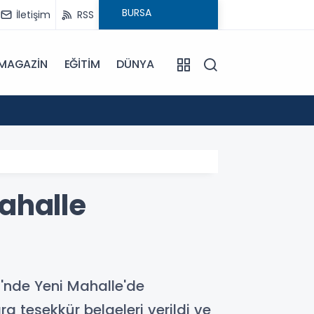
İletişim
RSS
MAGAZİN
EĞİTİM
DÜNYA
22:24
Bursa
ahalle
'nde Yeni Mahalle'de
 teşekkür belgeleri verildi ve