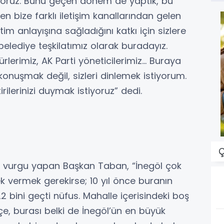
yoruz. Bunu geçen dönem de yaptık, bu
 bize farklı iletişim kanallarından gelen
tim anlayışına sağladığını katkı için sizlere
lediye teşkilatımız olarak buradayız.
lerimiz, AK Parti yöneticilerimiz… Buraya
 konuşmak değil, sizleri dinlemek istiyorum.
tirilerinizi duymak istiyoruz” dedi.
Ç
a vurgu yapan Başkan Taban, “İnegöl çok
k vermek gerekirse; 10 yıl önce buranın
2 bini geçti nüfus. Mahalle içerisindeki boş
e, burası belki de İnegöl’ün en büyük