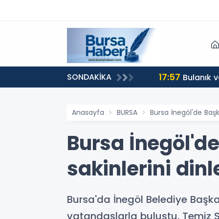
17:57
SONDAKİKA
Bulanık 
Anasayfa
BURSA
Bursa İnegöl'de Başk
Bursa İnegöl'd
sakinlerini dinl
Bursa'da İnegöl Belediye Başk
vatandaşlarla buluştu. Temiz S