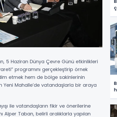
B
ç
n, 5 Haziran Dünya Çevre Günü etkinlikleri
eti” programını gerçekleştirip örnek
dim etmek hem de bölge sakinlerinin
B
çin Yeni Mahalle’de vatandaşlarla bir araya
h
ışı ile vatandaşların fikir ve önerilerine
Alper Taban, belirli aralıklarla yapılan