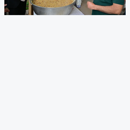
Bursa'nın Yıldırım ilçesinde katılımcı yönetim
anlayışıyla çalışmalarını sürdüren Yıldırım
Belediye Başkanı Oktay Yılmaz, Samanlı
Mahallesi'ni ziyaret etti.
Programa; Yıldırım Kaymakamı Metin Esen ve
AK Parti Yıldırım İlçe Başkanı İrfan Akkaya da
katıldı. Mahalle esnafını dolaşarak hayırlı işler
dileyen Başkan Oktay Yılmaz, daha sonra bir
araya geldiği vatandaşların talep ve önerilerini
dinledi. Başkan Yılmaz, ardından kazanların
başına geçerek Muharrem ayı dolayısıyla