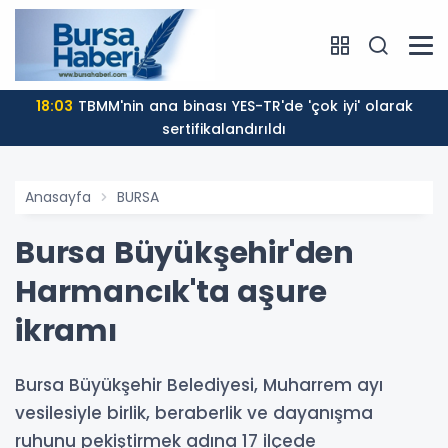
18:03
TBMM'nin ana binası YES-TR'de 'çok iyi' olarak
sertifikalandırıldı
Anasayfa
BURSA
Bursa Büyükşehir'den
Harmancık'ta aşure
ikramı
Bursa Büyükşehir Belediyesi, Muharrem ayı
vesilesiyle birlik, beraberlik ve dayanışma
ruhunu pekiştirmek adına 17 ilçede