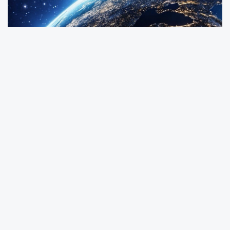
UIaştırma ve Altyapı Bakanı Abdulkadir
Uraloğlu, Türkiye’nin ilk yerli ve milli
haberleşme uydusu TÜRKSAT 6A’nın uzaydaki
birinci yılını sosyal medya hesabından yaptığı
paylaşımla kutladı.
Bakan Uraloğlu, paylaşımında TÜRKSAT 6A ile
uzayda yeni bir dönemin başladığını
vurgulayarak, Türkiye’nin kendi uydusunu
üreten sınırlı sayıdaki ülkeler arasında yer
aldığını ifade etti.