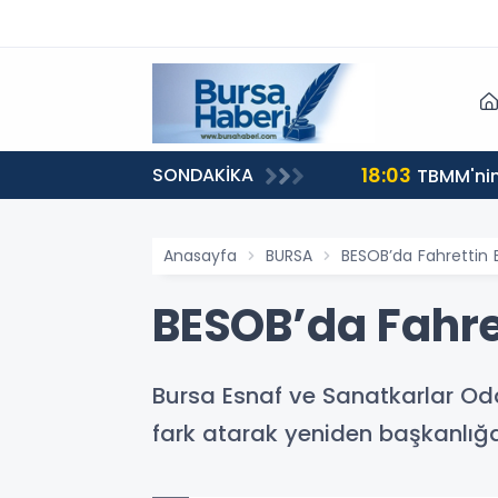
18:03
SONDAKİKA
TBMM'nin 
Anasayfa
BURSA
BESOB’da Fahrettin B
BESOB’da Fahret
Bursa Esnaf ve Sanatkarlar Odal
fark atarak yeniden başkanlığa