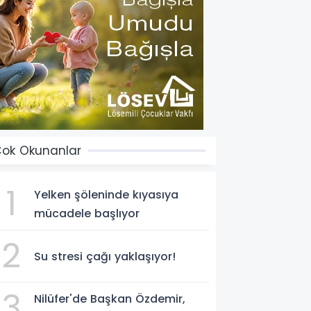
ok Okunanlar
1
Yelken şöleninde kıyasıya
mücadele başlıyor
2
Su stresi çağı yaklaşıyor!
3
Nilüfer'de Başkan Özdemir,