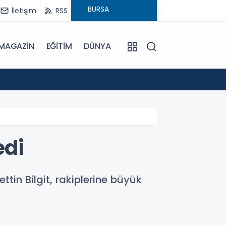
İletişim
RSS
MAGAZİN
EĞİTİM
DÜNYA
17:57
Bulanı
edi
tin Bilgit, rakiplerine büyük