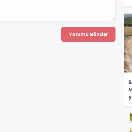
B
M
y