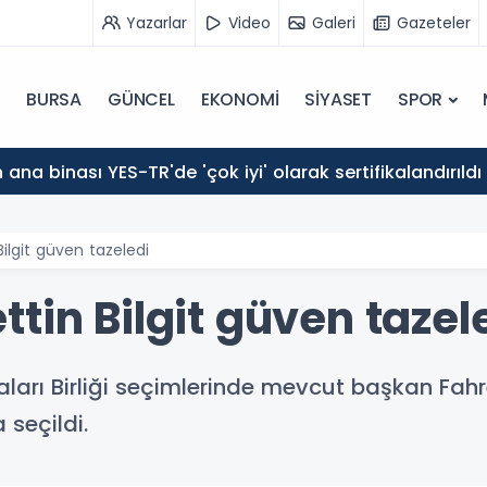
Yazarlar
Video
Galeri
Gazeteler
BURSA
GÜNCEL
EKONOMİ
SİYASET
SPOR
ana binası YES-TR'de 'çok iyi' olarak sertifikalandırıldı
ilgit güven tazeledi
tin Bilgit güven tazel
arı Birliği seçimlerinde mevcut başkan Fahret
 seçildi.