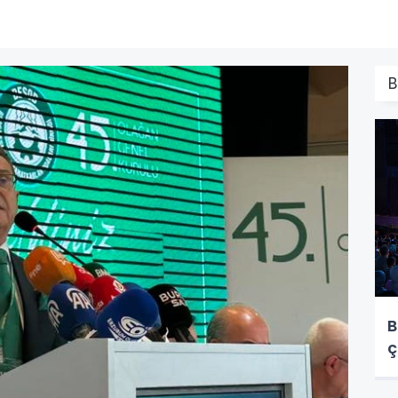
B
B
ç