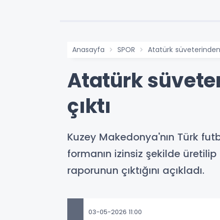
Anasayfa
SPOR
Atatürk süveterinden fo
Atatürk süveteri
çıktı
Kuzey Makedonya'nın Türk futbo
formanın izinsiz şekilde üretilip 
raporunun çıktığını açıkladı.
03-05-2026 11:00