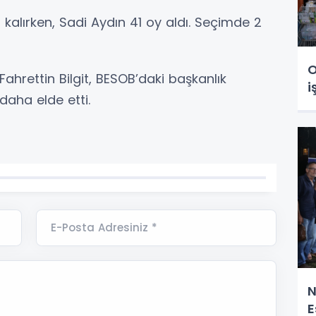
 kalırken, Sadi Aydın 41 oy aldı. Seçimde 2
O
ahrettin Bilgit, BESOB’daki başkanlık
i
daha elde etti.
E-Posta Adresiniz *
N
E