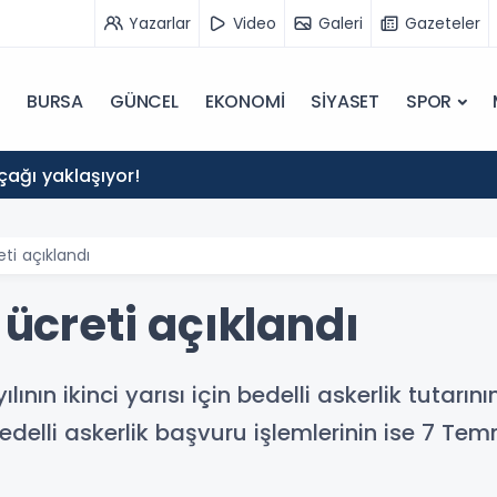
Yazarlar
Video
Galeri
Gazeteler
BURSA
GÜNCEL
EKONOMİ
SİYASET
SPOR
 çağı yaklaşıyor!
eti açıklandı
 ücreti açıklandı
ının ikinci yarısı için bedelli askerlik tutarın
edelli askerlik başvuru işlemlerinin ise 7 Tem