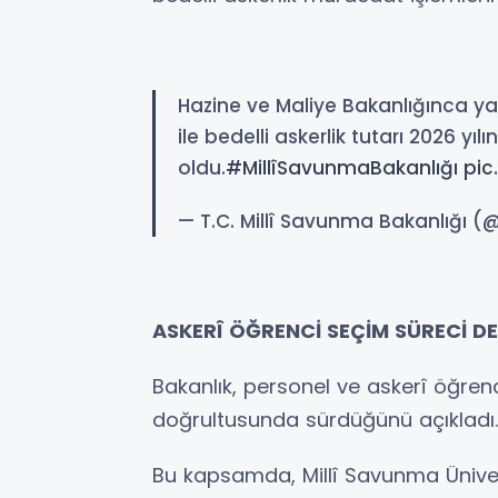
Hazine ve Maliye Bakanlığınca ya
ile bedelli askerlik tutarı 2026 yılı
oldu.
#MillîSavunmaBakanlığı
pic
— T.C. Millî Savunma Bakanlığı
ASKERÎ ÖĞRENCİ SEÇİM SÜRECİ D
Bakanlık, personel ve askerî öğren
doğrultusunda sürdüğünü açıkladı.
Bu kapsamda, Millî Savunma Ünivers