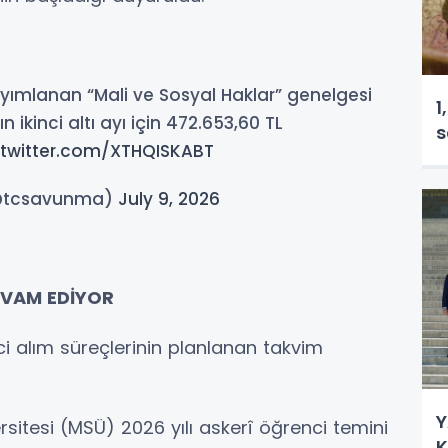
yımlanan “Mali ve Sosyal Haklar” genelgesi
1
nın ikinci altı ayı için 472.653,60 TL
s
.twitter.com/XTHQISKABT
 (@tcsavunma)
July 9, 2026
EVAM EDİYOR
ci alım süreçlerinin planlanan takvim
Y
itesi (MSÜ) 2026 yılı askerî öğrenci temini
K