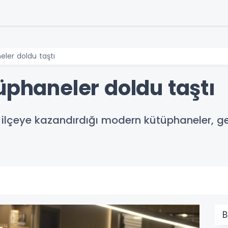
eler doldu taştı
üphaneler doldu taştı
n ilçeye kazandırdığı modern kütüphaneler, ge
B