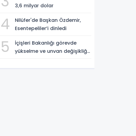
3
3,6 milyar dolar
4
Nilüfer'de Başkan Özdemir,
Esentepeliler’i dinledi
5
İçişleri Bakanlığı görevde
yükselme ve unvan değişikliği
sınavı takvimini açıkladı