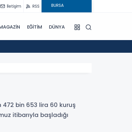
İletişim
RSS
MAGAZİN
EĞİTİM
DÜNYA
11:27
Osmang
ın 472 bin 653 lira 60 kuruş
muz itibarıyla başladığı