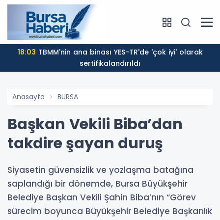
18:03
TBMM'nin ana binası YES-TR'de 'çok iyi' olarak
sertifikalandırıldı
Anasayfa
BURSA
Başkan Vekili Biba’dan
takdire şayan duruş
Siyasetin güvensizlik ve yozlaşma batağına
saplandığı bir dönemde, Bursa Büyükşehir
Belediye Başkan Vekili Şahin Biba’nın “Görev
sürecim boyunca Büyükşehir Belediye Başkanlık