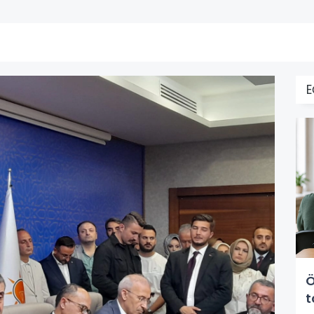
E
Ö
t