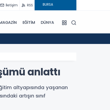
İletişim
RSS
MAGAZİN
EĞİTİM
DÜNYA
17:57
Bulanı
şümü anlattı
eğitim altyapısında yaşanan
ndaki artışın sınıf