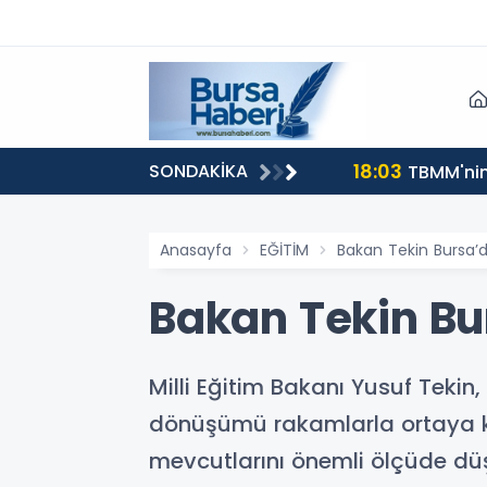
18:03
SONDAKİKA
TBMM'nin 
Anasayfa
EĞİTİM
Bakan Tekin Bursa’
Bakan Tekin Bu
Milli Eğitim Bakanı Yusuf Teki
dönüşümü rakamlarla ortaya koy
mevcutlarını önemli ölçüde dü