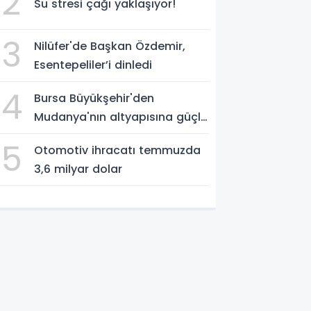
2
Su stresi çağı yaklaşıyor!
3
Nilüfer'de Başkan Özdemir,
Esentepeliler’i dinledi
4
Bursa Büyükşehir'den
Mudanya'nın altyapısına güçlü
yatırım
5
Otomotiv ihracatı temmuzda
3,6 milyar dolar