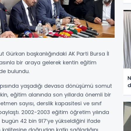
vut Gürkan başkanlığındaki AK Parti Bursa İl
asınla bir araya gelerek kentin eğitim
rde bulundu.
N
d
tyapısında yaşadığı devasa dönüşümü somut
n, eğitim alanında son yıllarda önemli bir
etmen sayısı, derslik kapasitesi ve sınıf
i paylaştı. 2002-2003 eğitim öğretim yılında
 bugün 42 bin 917’ye yükseldiğini ifade
 kalitesine doğrudan katkı sağladığını