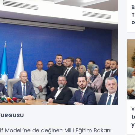
B
T
o
Y
 VURGUSU
t
y
f Modeli’ne de değinen Milli Eğitim Bakanı