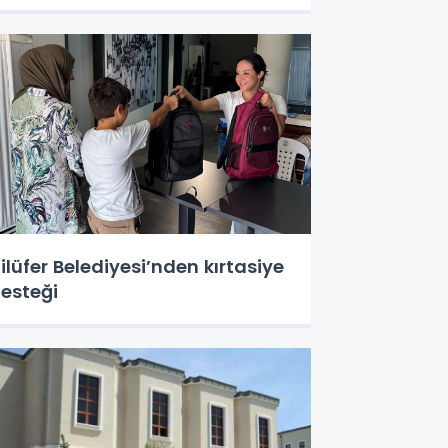
ilüfer Belediyesi’nden kırtasiye
esteği