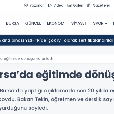
Yazarlar
Video
Galeri
Gazeteler
BURSA
GÜNCEL
EKONOMİ
SİYASET
SPOR
ana binası YES-TR'de 'çok iyi' olarak sertifikalandırıldı
da eğitimde dönüşümü anlattı
rsa’da eğitimde dönü
n, Bursa’da yaptığı açıklamada son 20 yılda 
du. Bakan Tekin, öğretmen ve derslik sayısı
şürdüğünü söyledi.