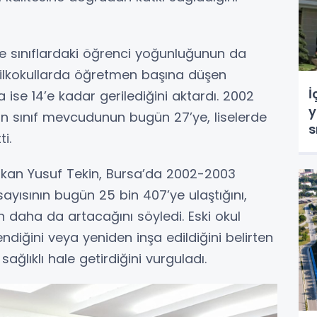
kte sınıflardaki öğrenci yoğunluğunun da
 ilkokullarda öğretmen başına düşen
İ
a ise 14’e kadar gerilediğini aktardı. 2002
y
an sınıf mevcudunun bugün 27’ye, liselerde
s
i.
akan Yusuf Tekin, Bursa’da 2002-2003
ayısının bugün 25 bin 407’ye ulaştığını,
 daha da artacağını söyledi. Eski okul
diğini veya yeniden inşa edildiğini belirten
ğlıklı hale getirdiğini vurguladı.