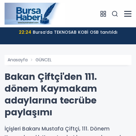
22:24
Bursa’da TEKNOSAB KOBİ OSB tanıtıldı
Anasayfa
GÜNCEL
Bakan Çiftçi'den 111.
dönem Kaymakam
adaylarına tecrübe
paylaşımı
İçişleri Bakanı Mustafa Çiftçi, 111. Dönem