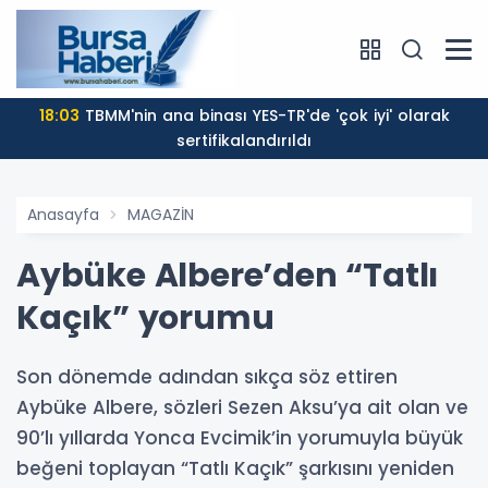
18:03
TBMM'nin ana binası YES-TR'de 'çok iyi' olarak
sertifikalandırıldı
Anasayfa
MAGAZİN
Aybüke Albere’den “Tatlı
Kaçık” yorumu
Son dönemde adından sıkça söz ettiren
Aybüke Albere, sözleri Sezen Aksu’ya ait olan ve
90’lı yıllarda Yonca Evcimik’in yorumuyla büyük
beğeni toplayan “Tatlı Kaçık” şarkısını yeniden