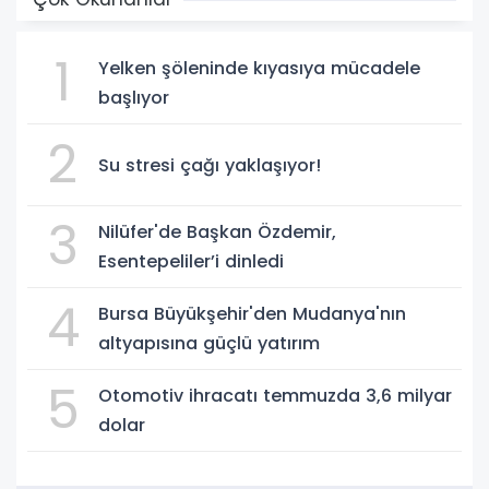
1
Yelken şöleninde kıyasıya mücadele
başlıyor
2
Su stresi çağı yaklaşıyor!
3
Nilüfer'de Başkan Özdemir,
Esentepeliler’i dinledi
4
Bursa Büyükşehir'den Mudanya'nın
altyapısına güçlü yatırım
5
Otomotiv ihracatı temmuzda 3,6 milyar
dolar