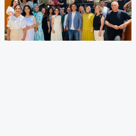
Bursa'nın ‘özel eğitim’ alanındaki köklü
kurumlarından YeniGün; kuruluşunun 20’nci
yılını yöneticiler, öğretmenler, özel öğrenciler,
fedakâr veliler ve mezunların katılımıyla
düzenlenen anlamlı bir programla kutladı.