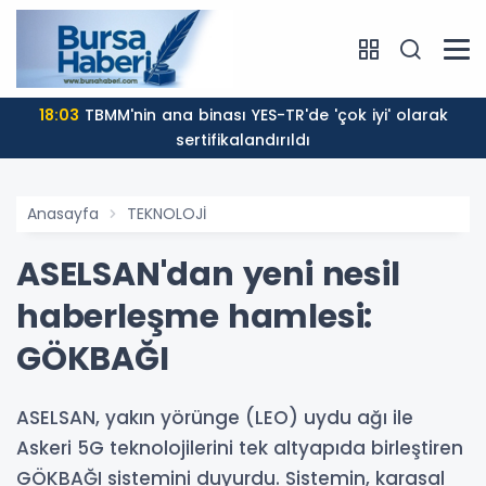
18:03
TBMM'nin ana binası YES-TR'de 'çok iyi' olarak
sertifikalandırıldı
Anasayfa
TEKNOLOJİ
ASELSAN'dan yeni nesil
haberleşme hamlesi:
GÖKBAĞI
ASELSAN, yakın yörünge (LEO) uydu ağı ile
Askeri 5G teknolojilerini tek altyapıda birleştiren
GÖKBAĞI sistemini duyurdu. Sistemin, karasal