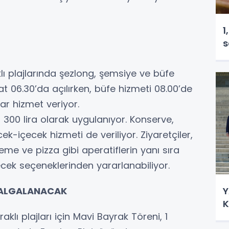
1
s
ı plajlarında şezlong, şemsiye ve büfe
at 06.30’da açılırken, büfe hizmeti 08.00’de
ar hizmet veriyor.
 300 lira olarak uygulanıyor. Konserve,
cek-içecek hizmeti de veriliyor. Ziyaretçiler,
me ve pizza gibi aperatiflerin yanı sıra
cek seçeneklerinden yararlanabiliyor.
DALGALANACAK
Y
K
lı plajları için Mavi Bayrak Töreni, 1