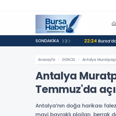
22:24
SONDAKİKA
Bursa’da
Anasayfa
GÜNCEL
Antalya Muratpaşa’
Antalya Muratpa
Temmuz'da açı
Antalya’nın doğa harikası fale
mavi bayraklı plajları, berrak 