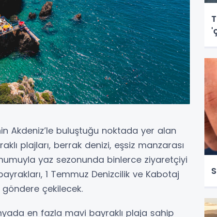
T
'
nin Akdeniz’le buluştuğu noktada yer alan
klı plajları, berrak denizi, eşsiz manzarası
konumuyla yaz sezonunda binlerce ziyaretçiyi
S
 bayrakları, 1 Temmuz Denizcilik ve Kabotaj
 göndere çekilecek.
nyada en fazla mavi bayraklı plaja sahip