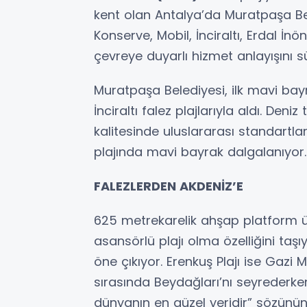
kent olan Antalya’da Muratpaşa Bel
Konserve, Mobil, İnciraltı, Erdal İnö
çevreye duyarlı hizmet anlayışını s
Muratpaşa Belediyesi, ilk mavi bayr
İnciraltı falez plajlarıyla aldı. Deni
kalitesinde uluslararası standartl
plajında mavi bayrak dalgalanıyor.
FALEZLERDEN AKDENİZ’E
625 metrekarelik ahşap platform ü
asansörlü plajı olma özelliğini taşıyan
öne çıkıyor. Erenkuş Plajı ise Gazi 
sırasında Beydağları’nı seyrederken
dünyanın en güzel yeridir” sözünün 