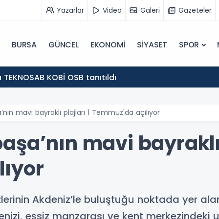
Yazarlar
Video
Galeri
Gazeteler
BURSA
GÜNCEL
EKONOMİ
SİYASET
SPOR
 TEKNOSAB KOBİ OSB tanıtıldı
nın mavi bayraklı plajları 1 Temmuz'da açılıyor
şa’nın mavi bayraklı p
lıyor
zlerinin Akdeniz’le buluştuğu noktada yer al
denizi, eşsiz manzarası ve kent merkezindeki 