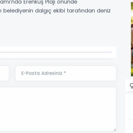
amı’nda Erenkuş Plajı önünde
n belediyenin dalgıç ekibi tarafından deniz
E-Posta Adresiniz *
Ç