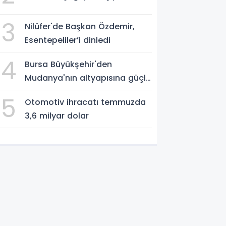
3
Nilüfer'de Başkan Özdemir,
Esentepeliler’i dinledi
4
Bursa Büyükşehir'den
Mudanya'nın altyapısına güçlü
yatırım
5
Otomotiv ihracatı temmuzda
3,6 milyar dolar