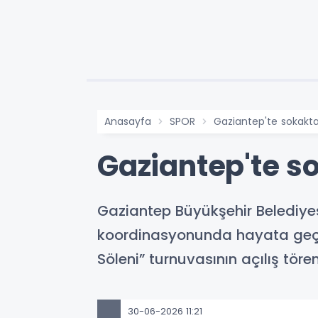
Anasayfa
SPOR
Gaziantep'te sokakta
Gaziantep'te s
Gaziantep Büyükşehir Belediyes
koordinasyonunda hayata geçiri
Söleni” turnuvasının açılış töre
30-06-2026 11:21