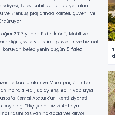
ediyesi, falez sahil bandında yer alan
nü ve Erenkuş plajlarında kaliteli, güvenli ve
ürdürüyor.
ağını 2017 yılında Erdal İnönü, Mobil ve
z temizliği, çevre yönetimi, güvenlik ve hizmet
arı koruyan belediyenin bugün 5 falez
T
zerine kurulu olan ve Muratpaşa’nın tek
 İnciraltı Plajı, kolay erişilebilir yapısıyla
Mustafa Kemal Atatürk’ün, kenti ziyareti
 söylediği “Hiç şüphesiz ki Antalya
hatırasını taşıyan noktada yer alıyor.