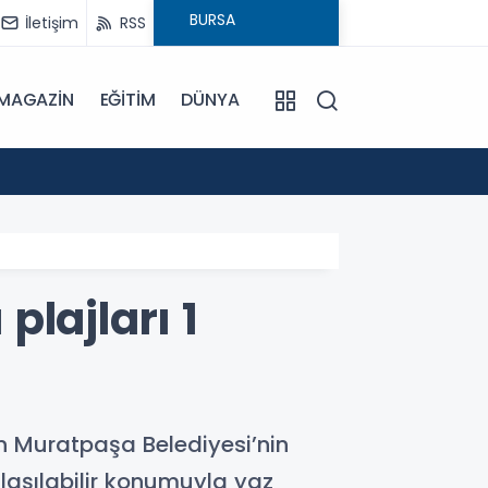
İletişim
RSS
MAGAZİN
EĞİTİM
DÜNYA
16:00
Bursa'
lajları 1
an Muratpaşa Belediyesi’nin
ulaşılabilir konumuyla yaz