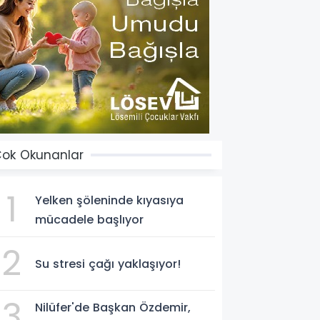
ok Okunanlar
1
Yelken şöleninde kıyasıya
mücadele başlıyor
2
Su stresi çağı yaklaşıyor!
3
Nilüfer'de Başkan Özdemir,