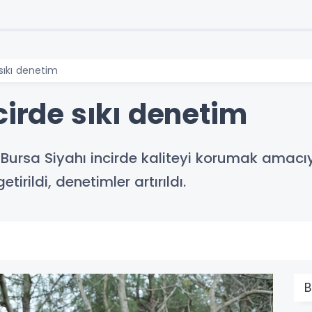
 sıkı denetim
cirde sıkı denetim
ü Bursa Siyahı incirde kaliteyi korumak amac
irildi, denetimler artırıldı.
B