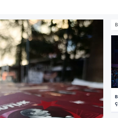
B
B
ç