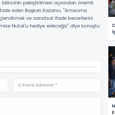
ilincinin pekiştirilmesi açısından önemli
ı ifade eden Başkan Kazancı, "Amacımız
üçlendirmek ve sanatsal ifade becerilerini
O
imize Nutuk'u hediye edeceğiz" diye konuştu.
i
E-Posta Adresiniz *
N
E