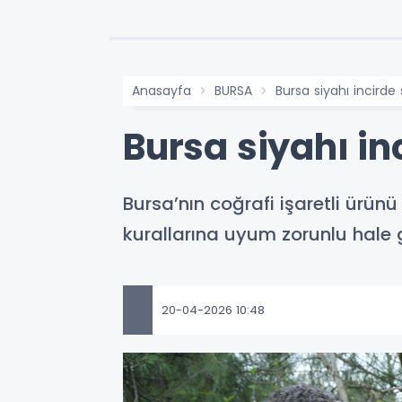
Anasayfa
BURSA
Bursa siyahı incirde
Bursa siyahı in
Bursa’nın coğrafi işaretli ürün
kurallarına uyum zorunlu hale get
20-04-2026 10:48