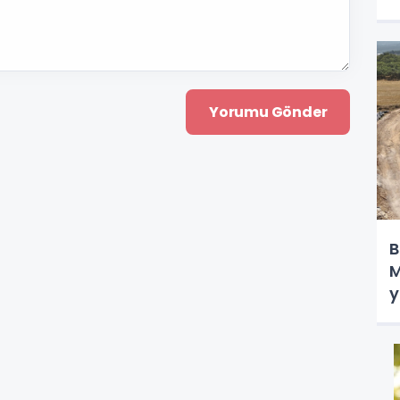
B
M
y