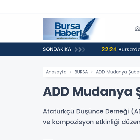
22:24
SONDAKİKA
Bursa’da
Anasayfa
BURSA
ADD Mudanya Şubesi
ADD Mudanya Şu
Atatürkçü Düşünce Derneği (AD
ve kompozisyon etkinliği düzenl