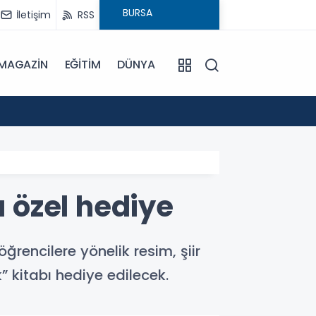
İletişim
RSS
MAGAZİN
EĞİTİM
DÜNYA
16:00
Bursa'
 özel hediye
ncilere yönelik resim, şiir
” kitabı hediye edilecek.