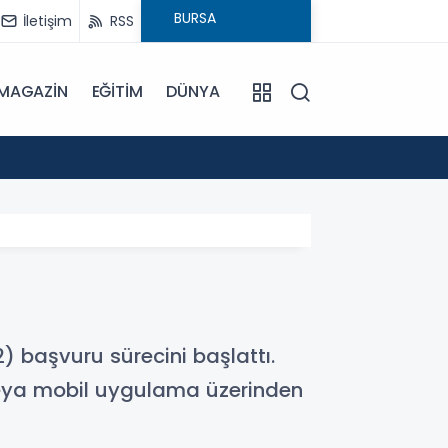
İletişim
RSS
MAGAZİN
EĞİTİM
DÜNYA
17:57
Bulanı
) başvuru sürecini başlattı.
 veya mobil uygulama üzerinden