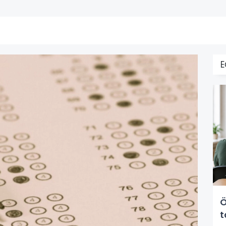
E
Ö
t