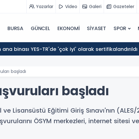
Yazarlar
Video
Galeri
Gazeteler
BURSA
GÜNCEL
EKONOMİ
SİYASET
SPOR
ana binası YES-TR'de 'çok iyi' olarak sertifikalandırıldı
ları başladı
şvuruları başladı
e Lisansüstü Eğitimi Giriş Sınavı'nın (ALES/2
şvurularını ÖSYM merkezleri, internet sitesi