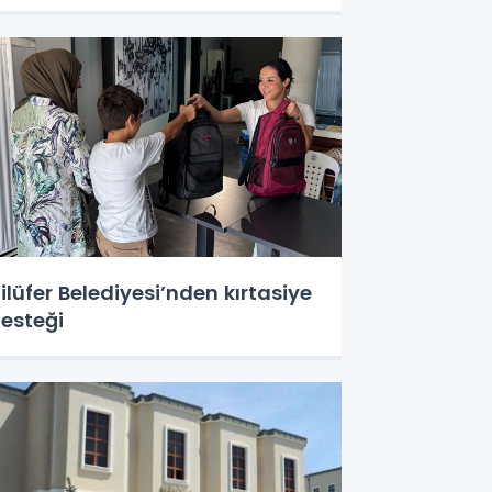
ilüfer Belediyesi’nden kırtasiye
esteği