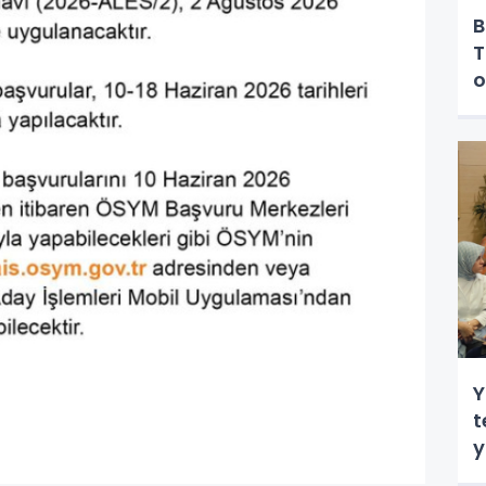
B
T
o
Y
t
y