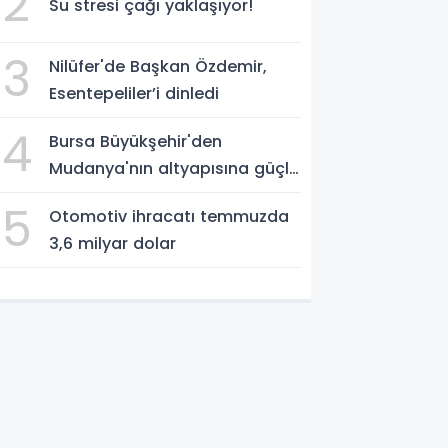
2
Su stresi çağı yaklaşıyor!
3
Nilüfer'de Başkan Özdemir,
Esentepeliler’i dinledi
4
Bursa Büyükşehir'den
Mudanya'nın altyapısına güçlü
yatırım
5
Otomotiv ihracatı temmuzda
3,6 milyar dolar